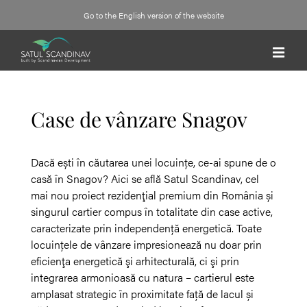
Skip
Go to the English version of the website
to
content
Case de vânzare Snagov
Dacă ești în căutarea unei locuințe, ce-ai spune de o
casă în Snagov? Aici se află Satul Scandinav, cel
mai nou proiect rezidenţial premium din România și
singurul cartier compus în totalitate din case active,
caracterizate prin independență energetică. Toate
locuințele de vânzare impresionează nu doar prin
eficienţa energetică şi arhitecturală, ci şi prin
integrarea armonioasă cu natura – cartierul este
amplasat strategic în proximitate față de lacul și