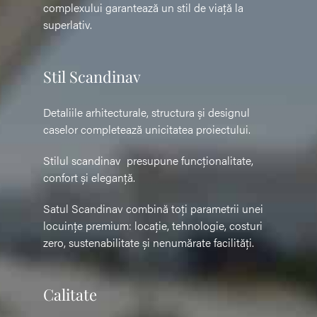
complexului garantează un stil de viață la
superlativ.
Stil Scandinav
Detaliile arhitecturale, structura și designul
caselor completează unicitatea proiectului.
Stilul scandinav presupune funcționalitate,
confort și eleganță.
Satul Scandinav combină toți parametrii unei
locuințe premium: locație, tehnologie, costuri
zero, sustenabilitate și nenumărate facilități.
Calitate