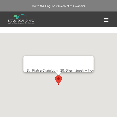
Skip
Go to the English version of the website
to
content
Str. Piatra Craiului, nr. 20, Ghermănești – Ilfov