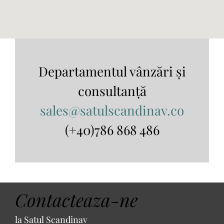
Departamentul vânzări și
consultanță
sales@satulscandinav.co
(+40)786 868 486
Contacteaza-ne
la Satul Scandinav